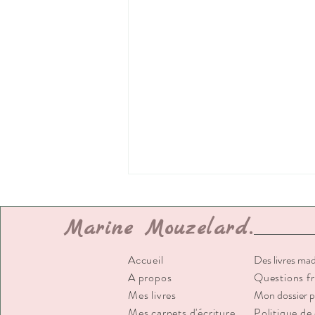
Marine
Mouzelard.
Accueil
Des livres ma
A propos
Questions f
Mes livres
Mon dossier p
Mes carnets d'écriture
Politique de 
Mes 5 façons de gérer la