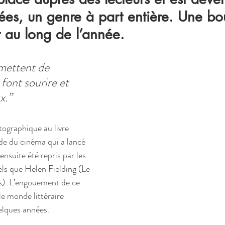
es, un genre à part entière. Une bo
ut au long de l’année.
 mettent de 
ont sourire et 
x.”
graphique au livre
de du cinéma qui a lancé 
ensuite été repris par les 
ls que Helen Fielding (Le 
s). L’engouement de ce 
le monde littéraire 
lques années.