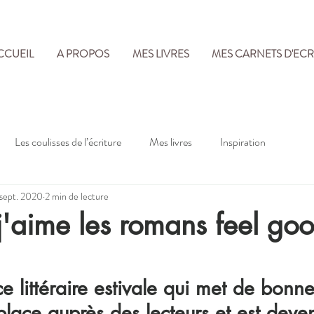
CCUEIL
A PROPOS
MES LIVRES
MES CARNETS D'ECR
Les coulisses de l’écriture
Mes livres
Inspiration
 sept. 2020
2 min de lecture
j'aime les romans feel go
e littéraire estivale qui met de bonn
 place auprès des lecteurs et est deve