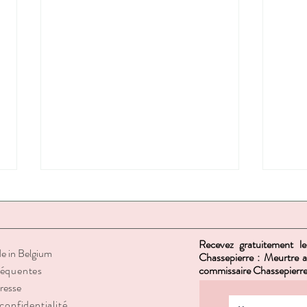
Recevez gratuitement le
de in Belgium
Chassepierre : Meurtre a
réquentes
commissaire Chassepierre
resse
confidentialité
Comment je lutte contre la
Pourq