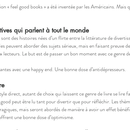
sion « feel good books » a été inventée par les Américains. Mais qu
itives qui parlent à tout le monde
sont des histoires nées d’un flirte entre la littérature de divertis
elles peuvent aborder des sujets sérieux, mais en faisant preuve de
ux lecteurs. Le but est de passer un bon moment avec ce genre d
illantes avec une happy end. Une bonne dose d’antidépresseurs.
re
yle direct, autant de choix qui laissent ce genre de livre se lire f
 good peut être lu tant pour divertir que pour réfléchir. Les thè
tragiques, mais seront abordés de manière à avoir un effet bénéfi
t offrent une bonne dose d’optimisme.