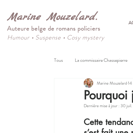
Marine Mouzelard.
A
Auteure belge de romans policiers
Humour
•
Suspense
•
Cosy mystery
Tous
La commissaire Chassepierre
Marine Mouzelard
14
Pourquoi 
Dernière mise à jour :
30 juil.
Cette tendanc
s’est fait une