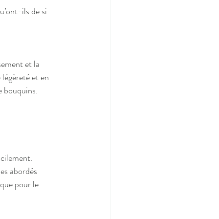
’ont-ils de si 
sement et la 
 légèreté et en 
e bouquins.
acilement. 
mes abordés 
que pour le 