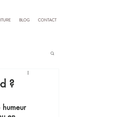
ITURE
BLOG
CONTACT
od ?
e humeur 
nu en 