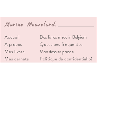
Marine
Mouzelard.
Accueil
Des livres made in Belgium
A propos
Questions fréquentes
Mes livres
Mon dossier presse
Mes carnets
Politique de confidentialité
d'écriture
Blog
Contact
Recevez gratuitement les premiers chapitres de
"Commissaire Chassepierre : Meurtre au
Touquet" et découvrez l'univers de la commissaire
Chassepierre.