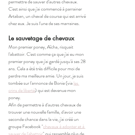
permettre de sauver d'autres chevaux. 
C'est ainsi que j'ai commencé à parrainer 
Artaban, un cheval de course qui est arrivé 
chez eux. Je suis l'une de ses marraines.
Le sauvetage de chevaux
Mon premier poney, Aïcha, risquait 
l'abattoir. C'est comme ça que j'ai eu mon 
premier poney que j'ai gardé jusqu'à ses 28 
ans. Cela a été très difficile pour moi de 
perdre ma meilleure amie. Un jour, je suis 
tombée sur l'annonce de Bonie (via 
les 
crins de liberté
) qui est devenue mon 
poney. 
Afin de permettre à d'autres chevaux de 
trouver une nouvelle famille, d'avoir une 
seconde chance dans la vie, j'ai créé un 
groupe Facebook "
chevaux à adopter et à 
sauver de l'abattoir
" qui rassemble plus de 