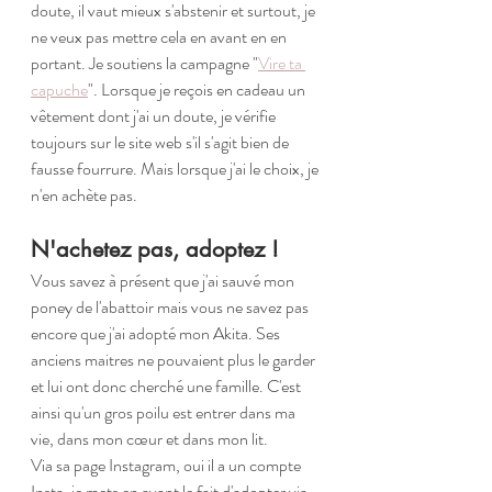
doute, il vaut mieux s'abstenir et surtout, je 
ne veux pas mettre cela en avant en en 
portant. Je soutiens la campagne "
Vire ta 
capuche
". Lorsque je reçois en cadeau un 
vêtement dont j'ai un doute, je vérifie 
toujours sur le site web s'il s'agit bien de 
fausse fourrure. Mais lorsque j'ai le choix, je 
n'en achète pas.
N'achetez pas, adoptez !
Vous savez à présent que j'ai sauvé mon 
poney de l'abattoir mais vous ne savez pas 
encore que j'ai adopté mon Akita. Ses 
anciens maitres ne pouvaient plus le garder 
et lui ont donc cherché une famille. C'est 
ainsi qu'un gros poilu est entrer dans ma 
vie, dans mon cœur et dans mon lit.
Via sa page Instagram, oui il a un compte 
Insta, je mets en avant le fait d'adopter via 