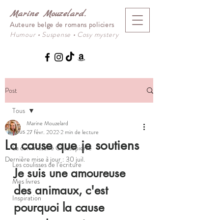
Marine Mouzelard.
Auteure belge de romans policiers
Humour
•
Suspense
•
Cosy mystery
Post
Tous
Marine Mouzelard
Tous
27 févr. 2022
2 min de lecture
La cause que je soutiens
La commissaire Chassepierre
Dernière mise à jour :
30 juil.
Les coulisses de l’écriture
Je suis une amoureuse 
Mes livres
des animaux, c'est 
Inspiration
pourquoi la cause 