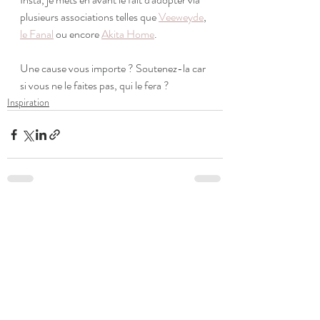
plusieurs associations telles que 
Veeweyde
, 
le Fanal
 ou encore 
Akita Home
.
Une cause vous importe ? Soutenez-la car 
si vous ne le faites pas, qui le fera ? 
Inspiration
Posts récents
Voir tout